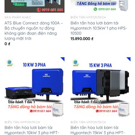
SẢN PHẨM KHÁC
BIẾN TẦN HYPONTECH
ATS Blue Connect dòng 100A –
Biến tần hòa lưới bám tải
Bộ chuyển nguồn tự động
Hypontech 10.5kW 1 pha HPS-
không gián đoạn điện năng
10500
lượng mặt trời
15.890.000
₫
0
₫
BIẾN TẦN HYPONTECH
BIẾN TẦN HYPONTECH
Biến tần hòa lưới bám tải
Biến tần hòa lưới bám tải
Hypontech 10kW 3 pha HPT-
Hypontech 15kW 3 pha HPT-