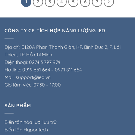
1
2
3
4
5
6
7
CÔNG TY CP TÍCH HỢP NĂNG LƯỢNG IED
Địa chỉ: B120A Phan Thanh Giản, KP. Bình Đức 2, P. Lái
Thiêu, TP. Hồ Chí Minh.
Điện thoại: 0274 3 797 974
Hotline: 0919 651 664 – 0971 811 664
Mail: support@ied.vn
Giờ làm việc: 07:30 – 17:00
SẢN PHẨM
Biến tần hòa lưới lưu trữ
Biến tần Hypontech