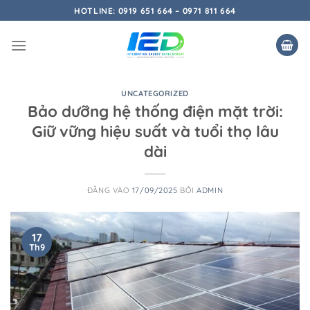
Bỏ
HOTLINE: 0919 651 664 – 0971 811 664
qua
nội
dung
UNCATEGORIZED
Bảo dưỡng hệ thống điện mặt trời:
Giữ vững hiệu suất và tuổi thọ lâu
dài
ĐĂNG VÀO
17/09/2025
BỞI
ADMIN
17
Th9