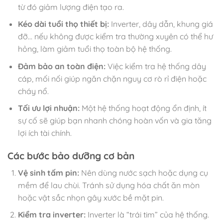
từ đó giảm lượng điện tạo ra.
Kéo dài tuổi thọ thiết bị:
Inverter, dây dẫn, khung giá
đỡ… nếu không được kiểm tra thường xuyên có thể hư
hỏng, làm giảm tuổi thọ toàn bộ hệ thống.
Đảm bảo an toàn điện:
Việc kiểm tra hệ thống dây
cáp, mối nối giúp ngăn chặn nguy cơ rò rỉ điện hoặc
cháy nổ.
Tối ưu lợi nhuận:
Một hệ thống hoạt động ổn định, ít
sự cố sẽ giúp bạn nhanh chóng hoàn vốn và gia tăng
lợi ích tài chính.
Các bước bảo dưỡng cơ bản
Vệ sinh tấm pin:
Nên dùng nước sạch hoặc dụng cụ
mềm để lau chùi. Tránh sử dụng hóa chất ăn mòn
hoặc vật sắc nhọn gây xước bề mặt pin.
Kiểm tra inverter:
Inverter là “trái tim” của hệ thống.