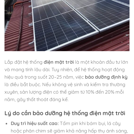
Lắp đặt hệ thống
điện mặt trời
là một khoản đầu tư lớn
và mang tính lâu dài. Tuy nhiên, để hệ thống hoạt động
hiệu quả trong suốt 20–25 năm, việc
bảo dưỡng định kỳ
là điều bắt buộc. Nếu không vệ sinh và kiểm tra thường
xuyên, sản lượng điện có thể giảm từ 10% đến 20% mỗi
năm, gây thất thoát đáng kể.
Lý do cần bảo dưỡng hệ thống điện mặt trời
Duy trì hiệu suất cao:
Tấm pin khi bám bụi, lá cây
hoặc phân chim sẽ giảm khả năng hấp thụ ánh sáng,