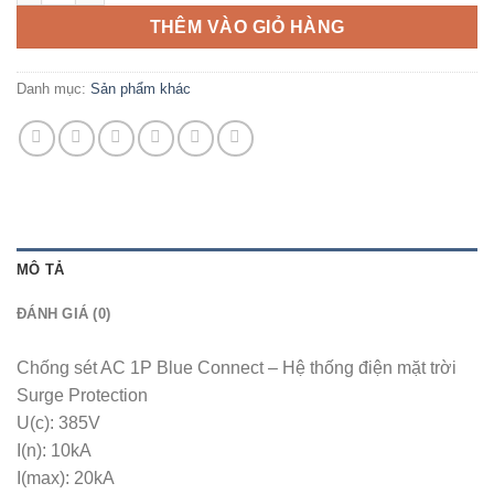
THÊM VÀO GIỎ HÀNG
Danh mục:
Sản phẩm khác
MÔ TẢ
ĐÁNH GIÁ (0)
Chống sét AC 1P Blue Connect – Hệ thống điện mặt trời
Surge Protection
U(c): 385V
I(n): 10kA
I(max): 20kA